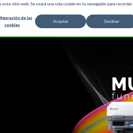
s este sitio web. Se usará una sola cookie en tu navegador para recordar
era #1
Impresoras
Multifuncionales
TASKalfa
Show submenu for Impresoras
Show submenu f
S
figuración de las
Aceptar
Declinar
cookies