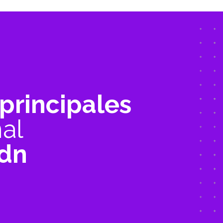
principales
nal
dn