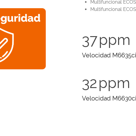
Multifuncional ECO
Multifuncional ECOS
37
ppm
Velocidad M6635c
32
ppm
Velocidad M6630c