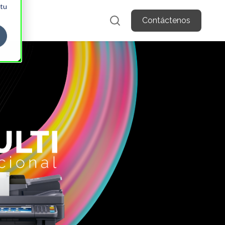
 tu
Contáctenos
or Multifuncionales
how submenu for TASKalfa