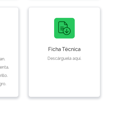
Ficha Técnica
Descárguela aquí.
an.
enta.
illo.
ro.